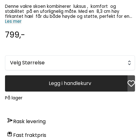
Denne vakre skoen kombinerer luksus , komfort og
stabilitet på en uforlignelig måte. Med en 8,3 cm høy
firkantet hæl får du både høyde og støtte, perfekt for en
dag på kontoret eller en kveld ute. Det skinnende
Les mer
materialet gir en elegant finish som lyser opp ethvert
antrekk, mens den ekstra komforten gjør at du kan gå hele
799,-
dagen uten å bekymre deg. Egenskaper: Firkantet hæl på ≈
8.3 cm for et stabilt, men elegant løft. Skinnende materiale
som gir et luksuriøst og moderne uttrykk. Ekstra komfort og
solid konstruksjon for langvarig bruk. Oppgrader din
garderobe med denne perfekte kombinasjonen av luksus og
komfort , og få både stil og støtte i hvert steg. Er du klar for
Velg Størrelse
å gå høyt og komfortabelt?
Legg i handlekurv
På lager
Rask levering
Fast fraktpris