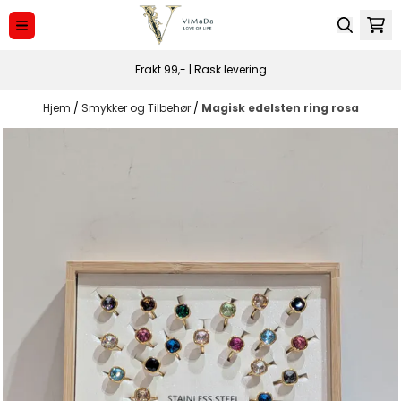
Hopp til innhold
Frakt 99,- | Rask levering
Hjem
/
Smykker og Tilbehør
/
Magisk edelsten ring rosa